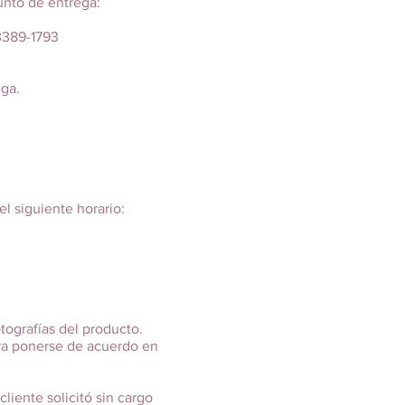
unto de entrega:
3389-1793
ga.
l siguiente horario:
tografías del producto.
para ponerse de acuerdo en
liente solicitó sin cargo