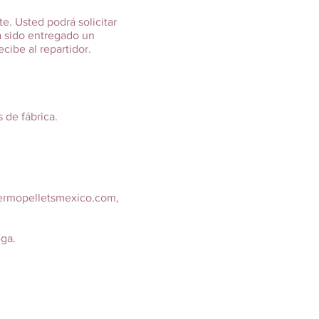
e. Usted podrá solicitar
 sido entregado un
ibe al repartidor.
 de fábrica.
ermopelletsmexico.com
,
ga.