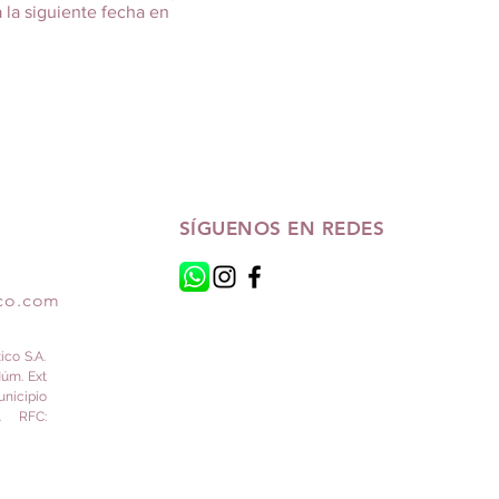
 la siguiente fecha en
SÍGUENOS EN REDES
ico.com
co S.A.
Núm. Ext
unicipio
6. RFC: