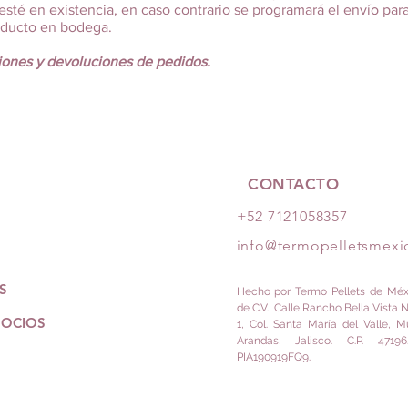
sté en existencia, en caso contrario se programará el envío para
oducto en bodega.
iones y devoluciones de pedidos.
CONTACTO
+52 7121058357
info@termopelletsmex
S
Hecho por Termo Pellets de Méxi
de C.V., Calle Rancho Bella Vista 
SOCIOS
1, Col. Santa María del Valle, M
Arandas, Jalisco. C.P. 4719
PIA190919FQ9.