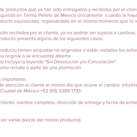
e productos que ya han sido entregados y recibidos por el client
quirido en Termo Pellets de México únicamente cuando le haya
ucto equivocado, regresándolo en el mismo momento que lo rec
do recibidos por el cliente, ya no podrán ser sujetos a cambios.
producto presenta alguno de los siguientes casos:
roducto tienen etiquetas no originales o están violados los sellos
a original o se encuentre abierta.
to incluya la leyenda "Sin Devolución y/o Cancelación".
como remate o parte de una promoción.
s importante:
e atención al cliente el mismo día que ocurre el cambio:
info@t
 Ciudad de México +52 (55) 3389-1793
ente: nombre completo, dirección de entrega y fecha de entre
r varias piezas del mismo producto).