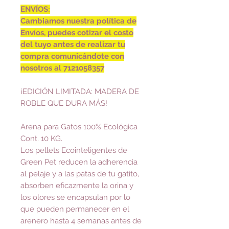
ENVÍOS:
Cambiamos nuestra política de
Envíos, puedes cotizar el costo
del tuyo antes de realizar tu
compra comunicándote con
nosotros al 7121058357
¡EDICIÓN LIMITADA: MADERA DE
ROBLE QUE DURA MÁS!
Arena para Gatos 100% Ecológica
Cont. 10 KG.
Los pellets Ecointeligentes de
Green Pet reducen la adherencia
al pelaje y a las patas de tu gatito,
absorben eficazmente la orina y
los olores se encapsulan por lo
que pueden permanecer en el
arenero hasta 4 semanas antes de