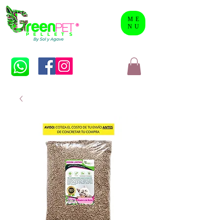
ME
NU